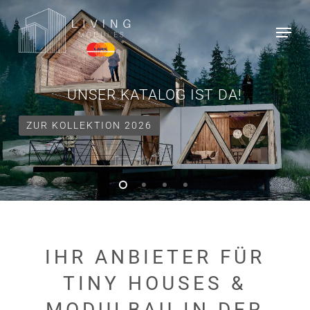
Skip
Menu
to
Close
main
Menu
content
UNSER KATALOG IST DA!
ZUR KOLLEKTION 2026
IHR
ANBIETER
FÜR
TINY
HOUSES
&
MODULBAU
IN
DER