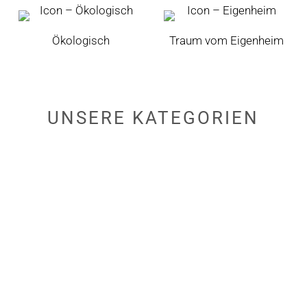
Ökologisch
Traum vom Eigenheim
UNSERE
KATEGORIEN
Link
zu
den
Tiny
Houses