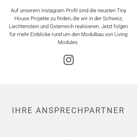
Auf unserem Instagram Profil sind die neusten Tiny
House Projekte zu finden, die wir in der Schweiz,
Liechtenstein und Österreich realisieren. Jetzt folgen
für mehr Einblicke rund um den Modulbau von Living
Modules.
i
n
s
t
a
g
r
IHRE
ANSPRECH­­­PARTNER
a
m