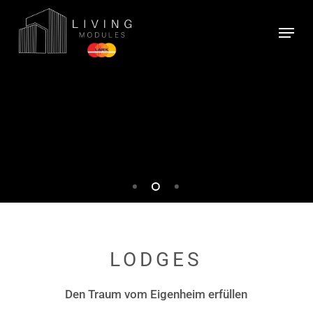
Skip
Menu
to
Close
main
Menu
content
LODGES
Den Traum vom Eigenheim erfüllen